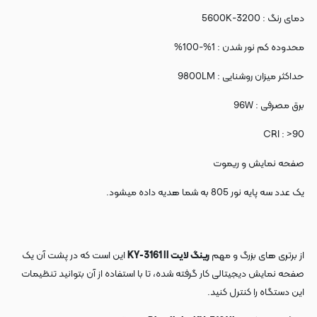
دمای رنگ : 3200-5600K
محدوده کم نور شدن : 1%-100%
حداکثر میزان روشنایی : 9800LM
برق مصرفی : 96W
CRI : >90
صفحه نمایش و ریموت
یک عدد سه پایه نور 805 به شما هدیه داده میشود.
از برتری های بزرگ و مهم
رینگ لایت KY-3161 II
این است که در پشت آن یک
صفحه نمایش دیجیتالی کار گرفته شده، تا با استفاده از آن بتوانید تنظیمات
این دستگاه را کنترل کنید.